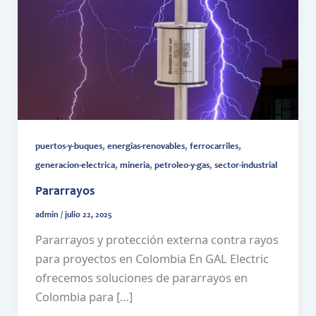
,
,
,
puertos-y-buques
energias-renovables
ferrocarriles
,
,
,
generacion-electrica
mineria
petroleo-y-gas
sector-industrial
Pararrayos
admin
/
julio 22, 2025
Pararrayos y protección externa contra rayos
para proyectos en Colombia En GAL Electric
ofrecemos soluciones de pararrayos en
Colombia para […]