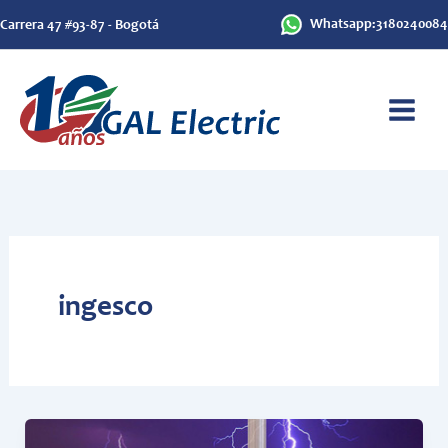
Ir
Whatsapp:3180240084
Carrera 47 #93-87 - Bogotá
al
contenido
ingesco