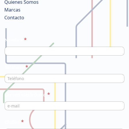
Quienes Somos
Marcas
Contacto
*
Nombre
*
Teléfono
*
Correo electrónico
*
*
Ciudad
*