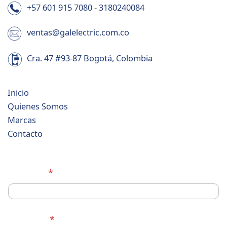
+57 601 915 7080
-
3180240084
ventas@galelectric.com.co
Cra. 47 #93-87 Bogotá, Colombia
Inicio
Quienes Somos
Marcas
Contacto
C
Nombre
*
i
u
d
a
d
Teléfono
*