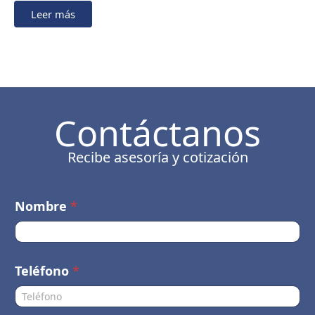
Leer más
Contáctanos
Recibe asesoría y cotización
*
Nombre
*
T
e
l
é
f
Teléfono
*
o
n
o