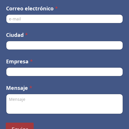
N
Correo electrónico
*
o
m
b
r
Ciudad
*
e
Empresa
*
Mensaje
*