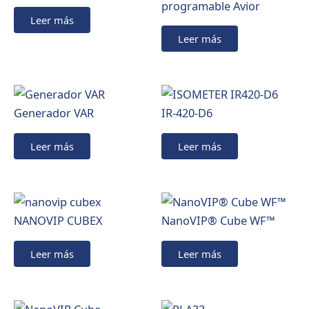
programable Avior
Leer más
Leer más
Generador VAR
IR-420-D6
Leer más
Leer más
NANOVIP CUBEX
NanoVIP® Cube WF™
Leer más
Leer más