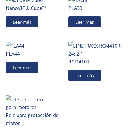
NanoVIP® Cube™
PLA33
Leer más
Leer más
PLA44
RCM410R
Leer más
Leer más
Relé para protección del
motor