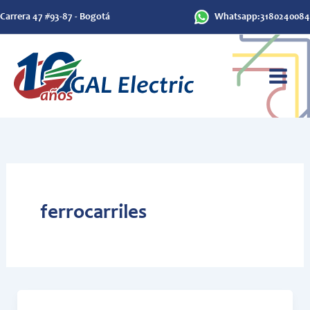
Ir
Carrera 47 #93-87 - Bogotá
Whatsapp:3180240084
al
contenido
ferrocarriles