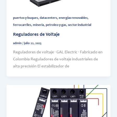
,
,
,
puertos-y-buques
datacenters
energias-renovables
,
,
,
ferrocarriles
mineria
petroleo-y-gas
sector-industrial
Reguladores de Voltaje
admin
/
julio 22, 2025
Reguladores de voltaje · GAL Electric · Fabricado en
Colombia Reguladores de voltaje industriales de
alta precisión El estabilizador de