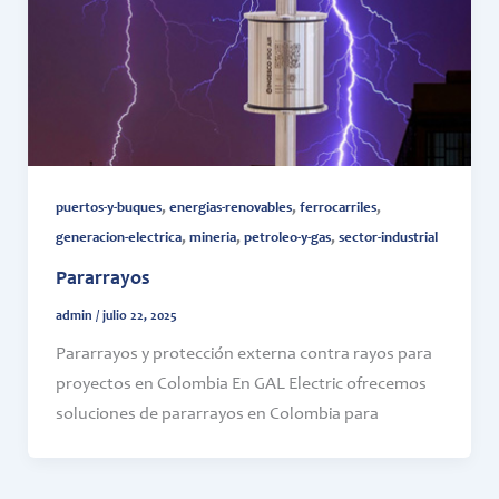
,
,
,
puertos-y-buques
energias-renovables
ferrocarriles
,
,
,
generacion-electrica
mineria
petroleo-y-gas
sector-industrial
Pararrayos
admin
/
julio 22, 2025
Pararrayos y protección externa contra rayos para
proyectos en Colombia En GAL Electric ofrecemos
soluciones de pararrayos en Colombia para