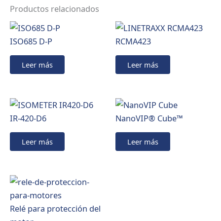
Productos relacionados
ISO685 D-P
RCMA423
Leer más
Leer más
IR-420-D6
NanoVIP® Cube™
Leer más
Leer más
Relé para protección del