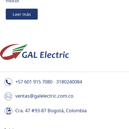
motor
Leer más
+57 601 915 7080
-
3180240084
ventas@galelectric.com.co
Cra. 47 #93-87 Bogotá, Colombia