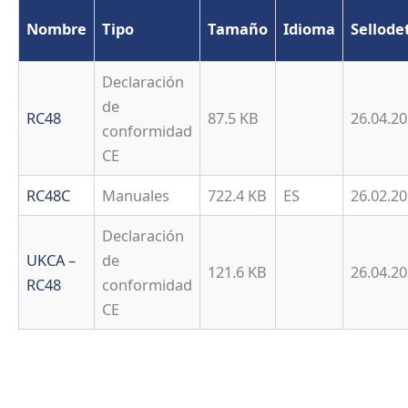
Nombre
Tipo
Tamaño
Idioma
Sellode
Declaración
de
RC48
87.5 KB
26.04.2
conformidad
CE
RC48C
Manuales
722.4 KB
ES
26.02.2
Declaración
UKCA –
de
121.6 KB
26.04.2
RC48
conformidad
CE