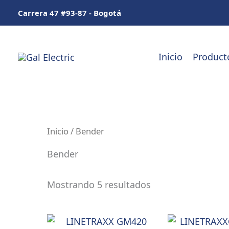
Ir
Carrera 47 #93-87 - Bogotá
al
contenido
Inicio
Product
Inicio
/ Bender
Bender
Mostrando 5 resultados