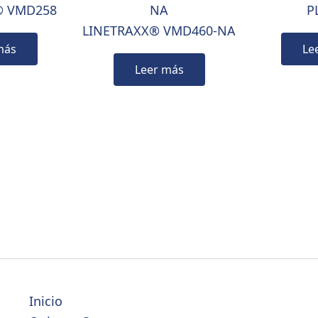
® VMD258
P
LINETRAXX® VMD460-NA
más
Le
Leer más
Inicio