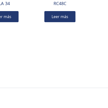
LA 34
RC48C
er más
Leer más