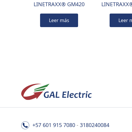
LINETRAXX® GM420
LINETRAXX
Leer más
Leer 
+57 601 915 7080
-
3180240084