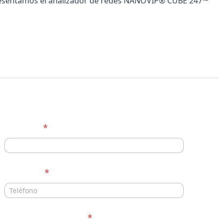
esentamos el analizador de redes NANOVIP® CUBE 247™
Nombre
*
Teléfono
*
Correo electrónico
*