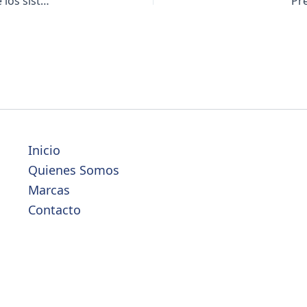
¿Pueden los sistemas IT ser la mejor opción? Ventajas de los sistemas aislados
Pr
Inicio
Quienes Somos
Marcas
Contacto