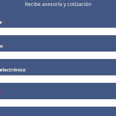
Recibe asesoría y cotización
e
*
no
*
 electrónico
*
*