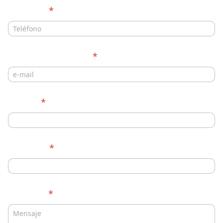
Teléfono
*
Correo electrónico
*
*
Ciudad
*
*
*
Empresa
*
Mensaje
*