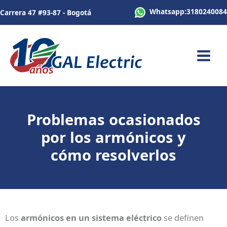
Ir
Whatsapp:3180240084
Carrera 47 #93-87 - Bogotá
al
contenido
Problemas ocasionados
por los armónicos y
cómo resolverlos
Los
armónicos en un sistema eléctrico
se definen