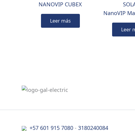
NANOVIP CUBEX
NanoVIP Mas
Leer más
Leer 
+57 601 915 7080
-
3180240084