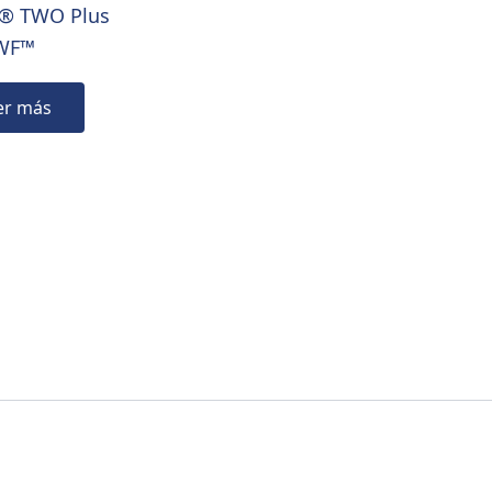
® TWO Plus
WF™
er más