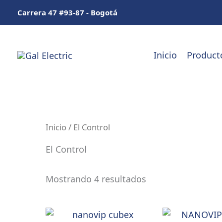
Ir
Carrera 47 #93-87 - Bogotá
al
contenido
Inicio
Product
Inicio
/ El Control
El Control
Mostrando 4 resultados