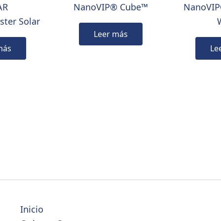
NanoVIP® Cube™
NanoVIP
ter Solar
Leer más
más
Le
Inicio