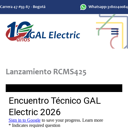
Ir
Carrera 47 #93-87 - Bogotá
Whatsapp:3180240084
al
contenido
Lanzamiento RCMS425