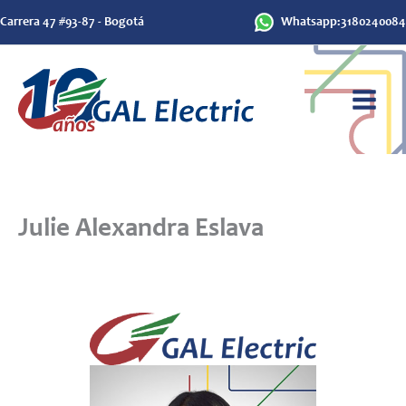
Ir
Carrera 47 #93-87 - Bogotá
Whatsapp:3180240084
al
contenido
Julie Alexandra Eslava