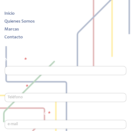
Inicio
Quienes Somos
Marcas
Contacto
Nombre
*
*
Teléfono
*
C
o
r
r
e
Correo electrónico
*
o
M