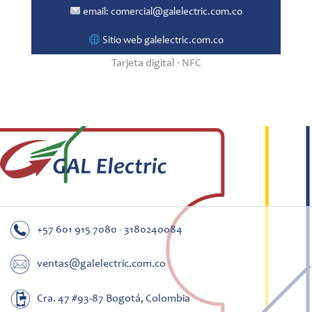
email:
comercial@galelectric.com.co
Sitio web
galelectric.com.co
Tarjeta digital · NFC
+57 601 915 7080
-
3180240084
ventas@galelectric.com.co
Cra. 47 #93-87 Bogotá, Colombia