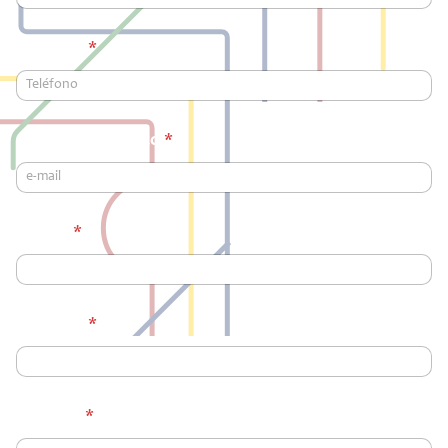
Teléfono
*
*
Correo electrónico
*
*
*
Ciudad
*
Empresa
*
Mensaje
*