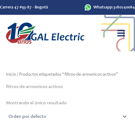
Ir
Carrera 47 #93-87 - Bogotá
Whatsapp:3180240084
al
contenido
Inicio
/ Productos etiquetados “filtros-de-armonicos-activos”
filtros-de-armonicos-activos
Mostrando el único resultado