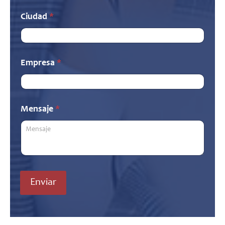
Ciudad
*
*
Empresa
*
*
M
e
n
s
Mensaje
*
a
j
e
Enviar