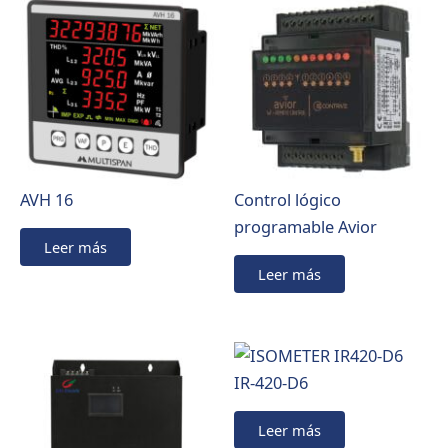
AVH 16
Control lógico
programable Avior
Leer más
Leer más
IR-420-D6
Leer más