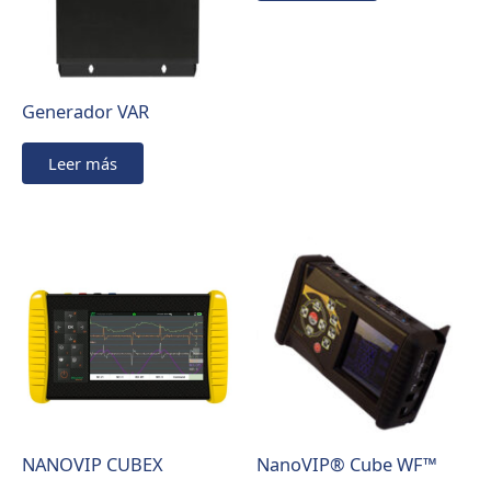
Generador VAR
Leer más
NANOVIP CUBEX
NanoVIP® Cube WF™