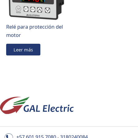
Relé para protección del
motor
Leer más
+57 601 915 7080
-
3180240084