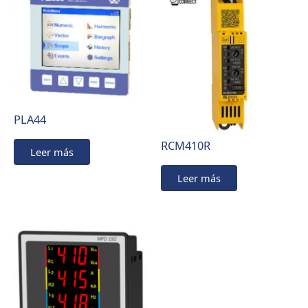
PLA44
RCM410R
Leer más
Leer más