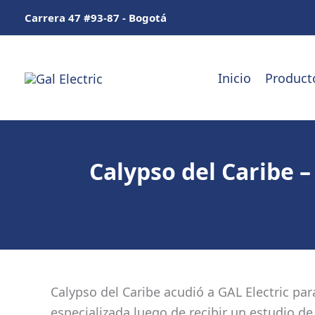
Ir
Carrera 47 #93-87 - Bogotá
al
contenido
Inicio
Product
Calypso del Caribe –
Calypso del Caribe acudió a GAL Electric par
especializada luego de recibir un estudio d