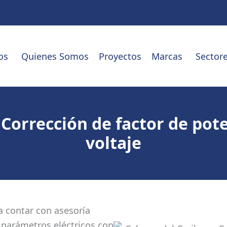
os
Quienes Somos
Proyectos
Marcas
Sector
 Corrección de factor de pot
voltaje
a contar con asesoría
e parámetros eléctricos con