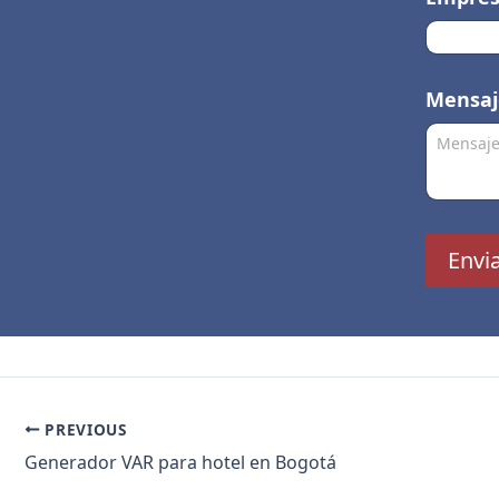
r
r
e
o
Mensa
E
m
p
r
e
s
a
Envi
PREVIOUS
Generador VAR para hotel en Bogotá