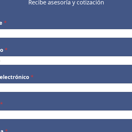
Recibe asesoría y cotización
e
*
no
*
 electrónico
*
*
sa
*