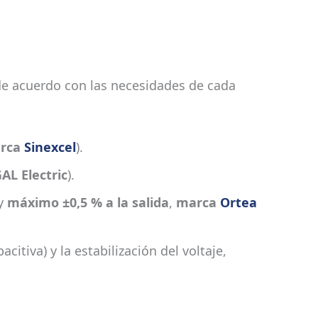
, de acuerdo con las necesidades de cada
rca
Sinexcel
).
AL Electric
).
y
máximo ±0,5 % a la salida
,
marca
Ortea
itiva) y la estabilización del voltaje,